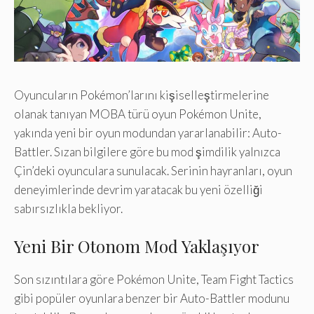
Oyuncuların Pokémon’larını kişiselleştirmelerine
olanak tanıyan MOBA türü oyun Pokémon Unite,
yakında yeni bir oyun modundan yararlanabilir: Auto-
Battler. Sızan bilgilere göre bu mod şimdilik yalnızca
Çin’deki oyunculara sunulacak. Serinin hayranları, oyun
deneyimlerinde devrim yaratacak bu yeni özelliği
sabırsızlıkla bekliyor.
Yeni Bir Otonom Mod Yaklaşıyor
Son sızıntılara göre Pokémon Unite, Team Fight Tactics
gibi popüler oyunlara benzer bir Auto-Battler modunu