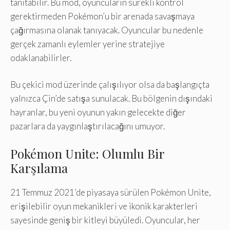
tanıtabilir. Bu mod, oyuncuların sürekli kontrol
gerektirmeden Pokémon’u bir arenada savaşmaya
çağırmasına olanak tanıyacak. Oyuncular bu nedenle
gerçek zamanlı eylemler yerine stratejiye
odaklanabilirler.
Bu çekici mod üzerinde çalışılıyor olsa da başlangıçta
yalnızca Çin’de satışa sunulacak. Bu bölgenin dışındaki
hayranlar, bu yeni oyunun yakın gelecekte diğer
pazarlara da yaygınlaştırılacağını umuyor.
Pokémon Unite: Olumlu Bir
Karşılama
21 Temmuz 2021’de piyasaya sürülen Pokémon Unite,
erişilebilir oyun mekanikleri ve ikonik karakterleri
sayesinde geniş bir kitleyi büyüledi. Oyuncular, her