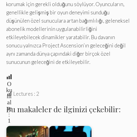
korumak için gerekli olduğunu söylüyor. Oyuncuların,
genellikle gelişmiş bir oyun deneyimi sunduğu
düşünülen özel sunuculara artan bağımlılığı, geleneksel
abonelik modellerinin uygulanabilirliğini
etkileyebilecek dinamikler yaratabilir. Bu davanın
sonucu yalnızca Project Ascension’ın geleceğini değil
aynı zamanda dünya çapındaki diğer birçok özel
sunucunun geleceğini de etkileyebilir.
O
ku
Lectures :
2
m
al
Bu makaleler de ilginizi çekebilir:
ar
:
1