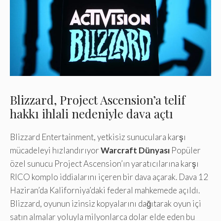
Blizzard, Project Ascension’a telif
hakkı ihlali nedeniyle dava açtı
Blizzard Entertainment, yetkisiz sunuculara karşı
mücadeleyi hızlandırıyor
Warcraft Dünyası
Popüler
özel sunucu Project Ascension’ın yaratıcılarına karşı
RICO komplo iddialarını içeren bir dava açarak. Dava 12
Haziran’da Kaliforniya’daki federal mahkemede açıldı.
Blizzard, oyunun izinsiz kopyalarını dağıtarak oyun içi
satın almalar yoluyla milyonlarca dolar elde eden bu