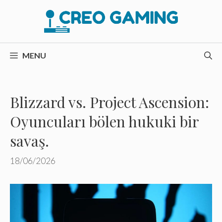
İçeriğe
atla
MENU
Blizzard vs. Project Ascension:
Oyuncuları bölen hukuki bir
savaş.
18/06/2026