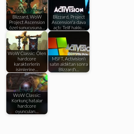
Blizzard, WoW
Blizzard, Project
Project Ascension
Ascension'a dava
özel sunucusuna…
açtı: Telif hakkı…
WoW Classic: Ölen
hardcore
MSFT, Activision'ı
karakterlerin
satın aldıktan sonra
isimlerine…
Blizzard'ı…
WoW Classic:
Korkunç hatalar
hardcore
oyuncuları…