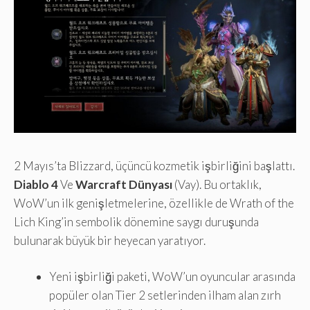
2 Mayıs’ta Blizzard, üçüncü kozmetik işbirliğini başlattı.
Diablo 4
Ve
Warcraft Dünyası
(Vay). Bu ortaklık,
WoW’un ilk genişletmelerine, özellikle de Wrath of the
Lich King’in sembolik dönemine saygı duruşunda
bulunarak büyük bir heyecan yaratıyor.
Yeni işbirliği paketi, WoW’un oyuncular arasında
popüler olan Tier 2 setlerinden ilham alan zırh