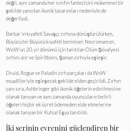
değil, aynı zamanda her sınıfın fantezisini mükemmel bir
şekilde yansıtan ikonik tasarımları nedeniyle de
değerliydi.
Barbar’ın kıyafeti Savaşçı zırhına dönüştürülürken,
Büyücü bir Büyücü kıyafeti benimser. Necromancer,
WoW’un 20. yıl dönümü için tanıtılan Ölüm Şövalyesi
zırhını alır ve Spiritborn, Şaman zırhıyla eşleşir.
Druid, Rogue ve Paladin zırh parçaları da WoW
muadilleriyle eşleşecek şekilde elden geçirildi. Zırhın
yanı sıra, Ashbringer gibi ikonik öğelerin edinilmesine
olanak tanıyan ve aynı zamanda oyuncuların belirli
öğeleri hiçbir ek ücret ödemeden elde etmelerine
olanak tanıyan bir Kutsal Eşya tanıtıldı.
İki serinin evrenini güçlendiren bir