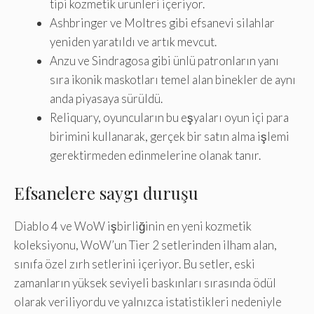
tipi kozmetik ürünleri içeriyor.
Ashbringer ve Moltres gibi efsanevi silahlar
yeniden yaratıldı ve artık mevcut.
Anzu ve Sindragosa gibi ünlü patronların yanı
sıra ikonik maskotları temel alan binekler de aynı
anda piyasaya sürüldü.
Reliquary, oyuncuların bu eşyaları oyun içi para
birimini kullanarak, gerçek bir satın alma işlemi
gerektirmeden edinmelerine olanak tanır.
Efsanelere saygı duruşu
Diablo 4 ve WoW işbirliğinin en yeni kozmetik
koleksiyonu, WoW’un Tier 2 setlerinden ilham alan,
sınıfa özel zırh setlerini içeriyor. Bu setler, eski
zamanların yüksek seviyeli baskınları sırasında ödül
olarak veriliyordu ve yalnızca istatistikleri nedeniyle