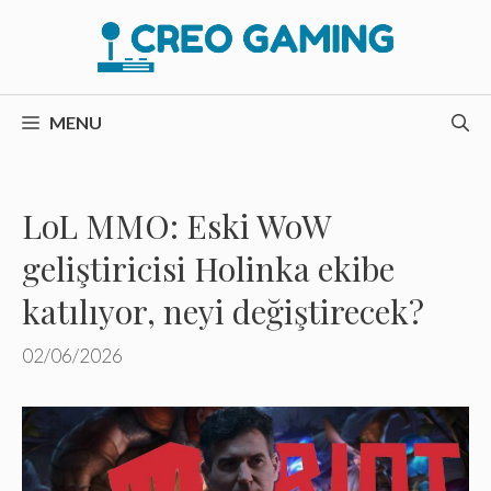
İçeriğe
atla
MENU
LoL MMO: Eski WoW
geliştiricisi Holinka ekibe
katılıyor, neyi değiştirecek?
02/06/2026