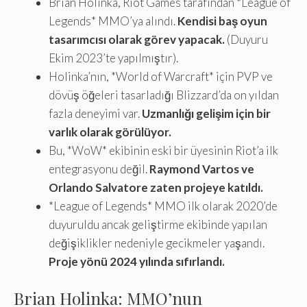
Brian Holinka, Riot Games tarafından *League of
Legends* MMO’ya alındı.
Kendisi baş oyun
tasarımcısı olarak görev yapacak.
(Duyuru
Ekim 2023’te yapılmıştır).
Holinka’nın, *World of Warcraft* için PVP ve
dövüş öğeleri tasarladığı Blizzard’da on yıldan
fazla deneyimi var.
Uzmanlığı gelişim için bir
varlık olarak görülüyor.
Bu, *WoW* ekibinin eski bir üyesinin Riot’a ilk
entegrasyonu değil.
Raymond Vartos ve
Orlando Salvatore zaten projeye katıldı.
*League of Legends* MMO ilk olarak 2020’de
duyuruldu ancak geliştirme ekibinde yapılan
değişiklikler nedeniyle gecikmeler yaşandı.
Proje yönü 2024 yılında sıfırlandı.
Brian Holinka: MMO’nun