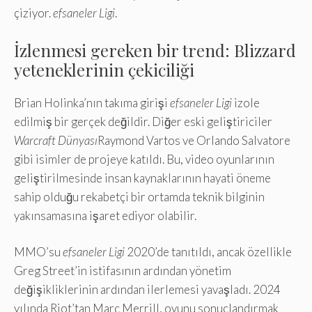
çiziyor.
efsaneler Ligi
.
İzlenmesi gereken bir trend: Blizzard
yeteneklerinin çekiciliği
Brian Holinka’nın takıma girişi
efsaneler Ligi
izole
edilmiş bir gerçek değildir. Diğer eski geliştiriciler
Warcraft Dünyası
Raymond Vartos ve Orlando Salvatore
gibi isimler de projeye katıldı. Bu, video oyunlarının
geliştirilmesinde insan kaynaklarının hayati öneme
sahip olduğu rekabetçi bir ortamda teknik bilginin
yakınsamasına işaret ediyor olabilir.
MMO’su
efsaneler Ligi
2020’de tanıtıldı, ancak özellikle
Greg Street’in istifasının ardından yönetim
değişikliklerinin ardından ilerlemesi yavaşladı. 2024
yılında Riot’tan Marc Merrill, oyunu sonuçlandırmak