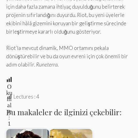
için daha fazla zamana ihtiyaç duyulduğunu belirterek
projenin sıfırlandığını duyurdu. Riot, bu yeni üyelerle
ekibini hâlâ gizemini koruyan bir geliştirme sürecinde
birleştirmeye kararlı olduğunu gösteriyor.
Riot’la mevcut dinamik, MMO ortamını pekala
dönüştürebilir ve bu da oyun evreni için çok önemli bir
adım olabilir.
Runeterra
.
O
ku
Lectures :
4
m
al
Bu makaleler de ilginizi çekebilir:
ar
:
1