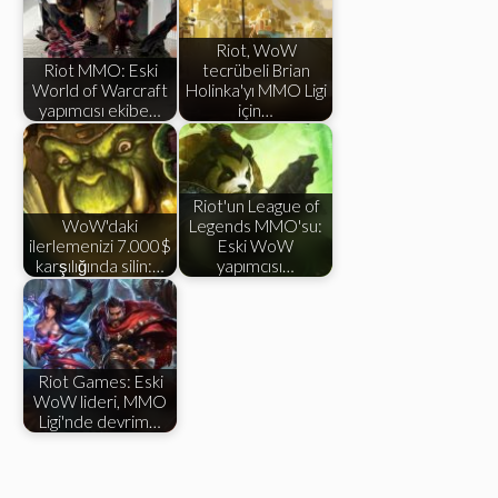
Riot, WoW
Riot MMO: Eski
tecrübeli Brian
World of Warcraft
Holinka'yı MMO Ligi
yapımcısı ekibe…
için…
Riot'un League of
WoW'daki
Legends MMO'su:
ilerlemenizi 7.000$
Eski WoW
karşılığında silin:…
yapımcısı…
Riot Games: Eski
WoW lideri, MMO
Ligi'nde devrim…