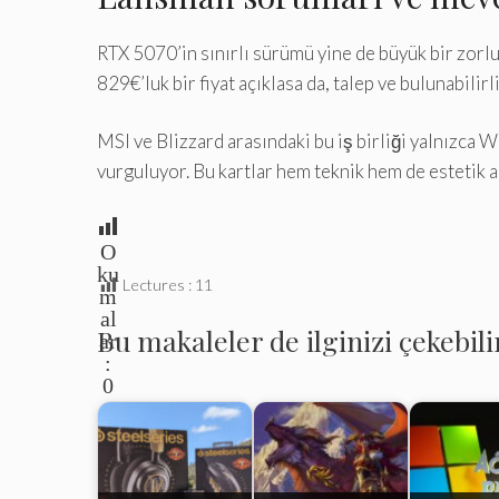
RTX 5070’in sınırlı sürümü yine de büyük bir zorlu
829€’luk bir fiyat açıklasa da, talep ve bulunabili
MSI ve Blizzard arasındaki bu iş birliği yalnızca 
vurguluyor. Bu kartlar hem teknik hem de estetik 
O
ku
Lectures :
11
m
al
Bu makaleler de ilginizi çekebili
ar
:
0