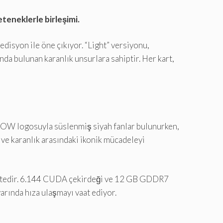
teneklerle birleşimi.
edisyon ile öne çıkıyor. “Light” versiyonu,
da bulunan karanlık unsurlara sahiptir. Her kart,
 WOW logosuyla süslenmiş siyah fanlar bulunurken,
k ve karanlık arasındaki ikonik mücadeleyi
mektedir. 6.144 CUDA çekirdeği ve 12 GB GDDR7
rında hıza ulaşmayı vaat ediyor.