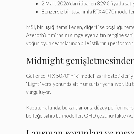
2 Mart 2026’dan itibaren 829 € fiyatla sat
Benzersiz bir tasarımla RTX 4070 modelle
MSI, biri ışığı temsil eden, diğeri ise boşluğu tem
Azeroth’un mirasını simgeleyen altın rengine sahi
yoğun oyun seanslarında bile istikrarlı performans
Midnight genişletmesinden 
GeForce RTX 5070’in iki modeli zarif estetikleri
“Light” versiyonunda altın unsurlar yer alıyor. Bu 
vurguluyor.
Kaputun altında, bu kartlar orta düzey performa
belleğe sahip bu modeller, QHD çözünürlükte AC M
Lansman sorunları ve mev