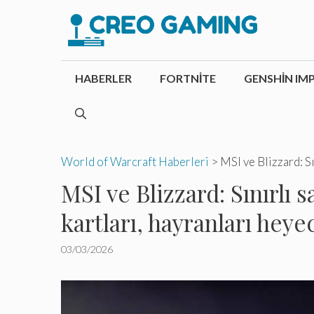
İçeriğe
atla
HABERLER
FORTNITE
GENSHIN IM
World of Warcraft Haberleri
>
MSI ve Blizzard: S
MSI ve Blizzard: Sınırlı 
kartları, hayranları heye
03/03/2026