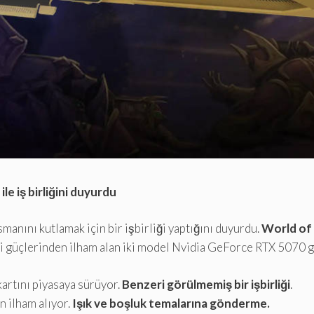
le iş birliğini duyurdu
manını kutlamak için bir işbirliği yaptığını duyurdu.
World of 
 güçlerinden ilham alan iki model Nvidia GeForce RTX 5070 gra
kartını piyasaya sürüyor.
Benzeri görülmemiş bir işbirliği
.
n ilham alıyor.
Işık ve boşluk temalarına gönderme.