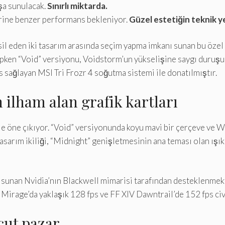
ışa sunulacak.
Sınırlı miktarda.
rine benzer performans bekleniyor.
Güzel estetiğin teknik ye
sil eden iki tasarım arasında seçim yapma imkanı sunan bu özel 
pken “Void” versiyonu, Voidstorm’un yükselişine saygı duruşun
 sağlayan MSI Tri Frozr 4 soğutma sistemi ile donatılmıştır.
ilham alan grafik kartları
yle öne çıkıyor. “Void” versiyonunda koyu mavi bir çerçeve ve
tasarım ikiliği, “Midnight” genişletmesinin ana teması olan ışı
ns sunan Nvidia’nın Blackwell mimarisi tarafından desteklen
irage’da yaklaşık 128 fps ve FF XIV Dawntrail’de 152 fps civa
cut pazar