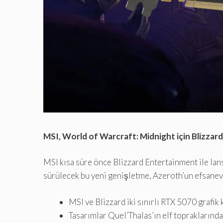
MSI, World of Warcraft: Midnight için Blizzard i
MSI kısa süre önce Blizzard Entertainment ile lans
sürülecek bu yeni genişletme, Azeroth’un efsanevi
MSI ve Blizzard iki sınırlı RTX 5070 grafik 
Tasarımlar Quel’Thalas’ın elf topraklarında