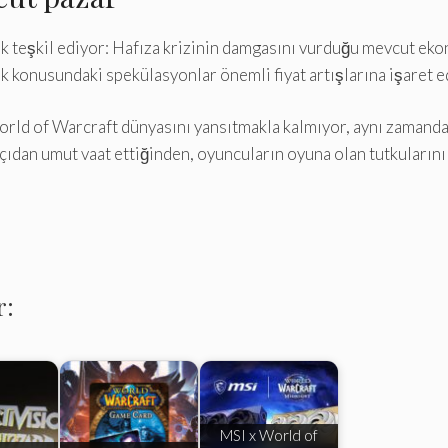
k teşkil ediyor: Hafıza krizinin damgasını vurduğu mevcut ekon
rlik konusundaki spekülasyonlar önemli fiyat artışlarına işaret e
World of Warcraft dünyasını yansıtmakla kalmıyor, aynı zamanda
açıdan umut vaat ettiğinden, oyuncuların oyuna olan tutkularını
r:
MSI x World of