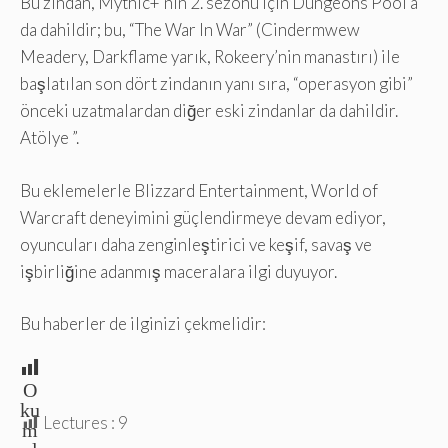
Bu zindan, Mythic+’nın 2. sezonu için Dungeons Pool’a
da dahildir; bu, “The War In War” (Cindermwew
Meadery, Darkflame yarık, Rokeery’nin manastırı) ile
başlatılan son dört zindanın yanı sıra, “operasyon gibi”
önceki uzatmalardan diğer eski zindanlar da dahildir.
Atölye ”.
Bu eklemelerle Blizzard Entertainment, World of
Warcraft deneyimini güçlendirmeye devam ediyor,
oyuncuları daha zenginleştirici ve keşif, savaş ve
işbirliğine adanmış maceralara ilgi duyuyor.
Bu haberler de ilginizi çekmelidir:
O
ku
Lectures :
9
m
al