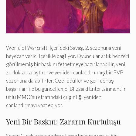
World of Warcraft: İçerideki Savaş, 2. sezonuna yeni
heyecan verici içerikle başlıyor. Oyuncular artık benzeri
görülmemiş bir baskını fethetmeye hazırlanabilir, yeni
zorlukları araştırır ve yeniden canlandırılmış bir PVP
sezonuna dalabilirler. Özel ödüller ve geri dönüş
başarıları ile bu güncelleme, Blizzard Entertainment’ın
ünlü MMO’su etrafındaki çılgınlığı yeniden
canlandırmayı vaat ediyor.
Yeni Bir Baskın: Zararın Kurtuluşu
Sezon 2, sekiz patrondan oluşan heyecan verici bir