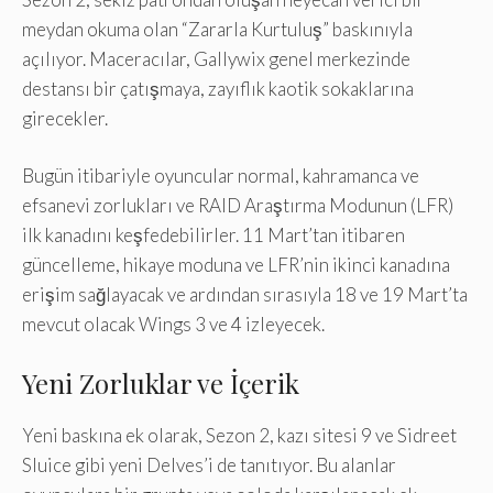
meydan okuma olan “Zararla Kurtuluş” baskınıyla
açılıyor. Maceracılar, Gallywix genel merkezinde
destansı bir çatışmaya, zayıflık kaotik sokaklarına
girecekler.
Bugün itibariyle oyuncular normal, kahramanca ve
efsanevi zorlukları ve RAID Araştırma Modunun (LFR)
ilk kanadını keşfedebilirler. 11 Mart’tan itibaren
güncelleme, hikaye moduna ve LFR’nin ikinci kanadına
erişim sağlayacak ve ardından sırasıyla 18 ve 19 Mart’ta
mevcut olacak Wings 3 ve 4 izleyecek.
Yeni Zorluklar ve İçerik
Yeni baskına ek olarak, Sezon 2, kazı sitesi 9 ve Sidreet
Sluice gibi yeni Delves’i de tanıtıyor. Bu alanlar