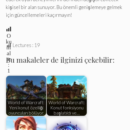
kişisel bir alan sunuyor. Bu önemli genişlemeye gelmek
için güncellemeleri kaçırmayın!
O
ku
Lectures :
19
m
al
Bu makaleler de ilginizi çekebilir:
ar
:
1
World of Warcraft:
World of Warcraft:
Yeni konut özelliği
Konut fonksiyonu
oyuncuları bölüyor.
başlatıldı ve…